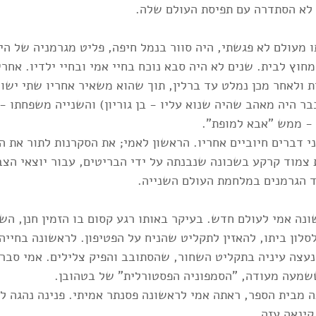
לא הסתדרה עם תפיסת העולם שלה. 
ו מעולם לא פגשתי, היה סוור בנמל חיפה, פליט מגרמניה של ה
חוץ לבית. שנים לא היה סבא נוכח בחיי אמי ובחיי ילדיו. אחר
 ולאחר מכן נמלט עד ברלין, תוך שהוא משאיר אחריו שתי ישויו
ר היה מאהב שהיה שנוא עליו - בן גוריון) והשנייה משפחתו - 
 - ממש "אבא למופת".
 דברים חיוביים אחריו. הראשון לאמי; את הסקרנות לתור את ה
 צמוד קרקע בשכונה שנבנתה על ידי הבריטים, עבור יוצאי הצב
ד הגרמנים במלחמת העולם השנייה. 
ה אמי לעולם חדש. בעיקר באותו רגע קסום בו הזמין חנן, השכן
סלון ביתו, להאזין לתקליט שהניח על הפטיפון. לראשונה בחייה,
נעצה עיניה בתקליט השחור, שהסתובב והפיק צלילים. אמי סברה
ששמעה מעודה, "הסמפוניה הפסטורלית" של בטהובן. 
 מבית הספר, ראתה אמי לראשונה פסנתר אמיתי. פנינה נהגה לפ
קינאה עזה.