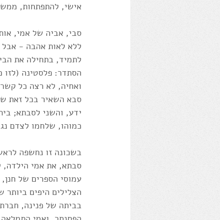
אישי, להתפתחות, ממש 
סבי, אביה של אמי, אות
ללא לאות אהבה - אבל מ
לתמיד, בתחילה את הבית
הסתדר: פלסטינה (לזו כב
ואחיה, לא רצה כל קשר
סבא השאיר בכל זאת שני
ידע, והשני לסבתא; בית
כמוהו, שלחמו לצדם נג
בשכונה זו נחשפה לראשונ
סבתא, את אמי הילדה, ל
עמוסי הספרים של חנן, 
הצלילים היפים ביותר 
בביתה של פנינה, חברתה
הפסנתר, ואמי התמלאה 