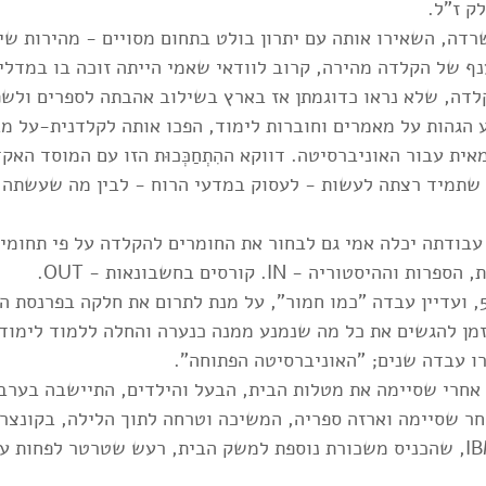
לק ז"ל.
רדה, השאירו אותה עם יתרון בולט בתחום מסויים - מהירות שי
ף של הקלדה מהירה, קרוב לוודאי שאמי הייתה זוכה בו במדליי
לדה, שלא נראו כדוגמתן אז בארץ בשילוב אהבתה לספרים ולשפ
 הגהות על מאמרים וחוברות לימוד, הפכו אותה לקלדנית-על מ
 עבור האוניברסיטה. דווקא ההִתְחַכְּכוּת הזו עם המוסד האק
 שתמיד רצתה לעשות - לעסוק במדעי הרוח - לבין מה שעשתה 
בודתה יכלה אמי גם לבחור את החומרים להקלדה על פי תחומי ה
סטוריה - IN. קורסים בחשבונאות - OUT.
ואז, כשעברה את גיל 50, ועדיין עבדה "כמו חמור", על מנת לתרום את חלקה בפר
מן להגשים את כל מה שנמנע ממנה כנערה והחלה ללמוד לימודי
ו עבדה שנים; "האוניברסיטה הפתוחה".
 אחרי שסיימה את מטלות הבית, הבעל והילדים, התיישבה בערב
חר שסיימה וארזה ספריה, המשיכה וטרחה לתוך הלילה, בקונצר