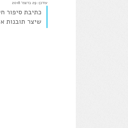
עודכן:
29 בדצמ׳ 2018
צילומים
הרצאות
אלי כ
כתיבת סיפור חי
שיצר תובנות אי