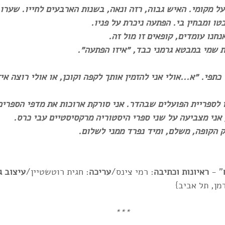
ל מקומי. האיש גבוה, רזה ונאה, בשנות הארבעים לחייו. שערו 
טו ומבחין בי. הפתעה ניכרת על פניו. 
נחנו עומדים, קופאים זו מול זה.
 שמי במבטא גרמני כבד, ״איזו הפתעה״. 
כתפי. ״א...אולי אני להזמין אותך לקפה וקוכן, או אולי רוצה אי
ו לספריית הפועלים שבהדר. אני סורקת ארוכות את מדפי הספרים 
 אני מצביעה על שני ספרי היסטוריה מרקסיסטיים עבי כרס.
 הקופה, משלם, ומיד נפרד ממני לשלום.
" - 
ראיונות וכתיבה
: רמי צינס/
עריכה
: חגית רוטשטיין/
עיצוב ג
דמן, תל אביב}
***