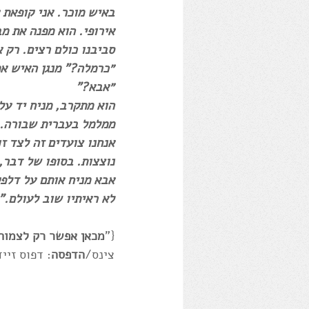
באיש מוכר. אני קופאת ע
אירופי. הוא מפנה את מב
סביבנו כולם רצים. רק א
״כרמלה?" מנגן האיש את
״אבא?" 
הוא מתקרב, מניח יד על 
ממלמל בעברית שבורה.
אנחנו צועדים זה לצד ז
נוצצות. בסופו של דבר,
אבא מניח אותם על דלפק
לא ראיתיו שוב לעולם."
{"
מכאן אפשר רק לצמוח
צינס/
הדפסה
: דפוס זיי