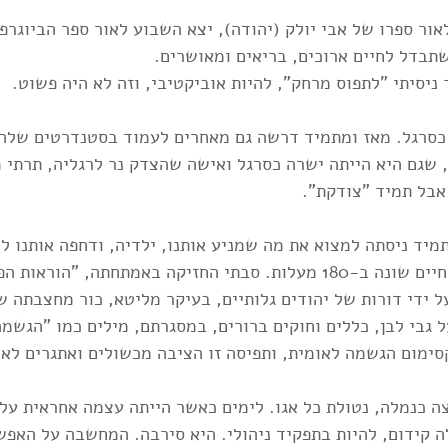
ור ספרו של אבי יולק (יהודה), יצא השבוע לאור ספר הביוגרפ
תבדל לחיים ארוכים, בריאים ומאושרים.
ניסיתי "לתפוס מרחק", להיות אוביקטיבי, וזה לא היה פשוט.  
כסרגל. מאז ומתמיד דרשה גם מאחרים לעמוד בסטנדרטים שלה.
הּ, שגם היא הייתה ישרה כסרגל ואישה שהצדק נר לרגליה, תרתי 
אבל תמיד "צודקת". 
מיד ניסתה למצוא את מה שמניע אותנו, ילדיה, ודחפה אותנו ל
לסבתי יפה הייתה תורת חיים שונה ב-180 מעלות. סבתי החזיקה באמתחתה, "ה
 ידי דורות של יהודים גלותיים, בעיקר מליטא, כור מחצבתה ש
 גבי לבן, כללים וחוקים ברורים, במסגרתם, מילים כמו "הגשמה
קסימום הגשמה לאומית, ותפיסה זו הציבה מכשולים ואתגרים לא 
ה כנמלה, נטולת כל אגו. לימים כאשר הייתה עצמה אחראית על
ה קידום, להיות בתפקיד ניהולי. היא סירבה. המחשבה על האפש