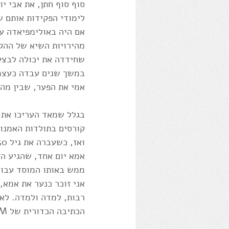
סוף סוף חתן, את אבי יו
לימודי הפקידות אותם ש
אם היה באולימפיאדה ענ
מהירויות השיא של ההק
שחידדה את יכולה לבצע
במשך שנים עבדה כעצמאית
אמי את הפער, שבין מה
בגלל שמאד העריכו את ע
קורסים בתולדות האמנות, הספרות וההי
אמא יום אחד, שהגיע הז
ממש באותו המוסד עבור
אני זוכר כנער את אמא,
רבות, למדה ולמדה. לא
הכתיבה הכדורית של IBM, שהכניס משכורת נוספת למשק הבית, רעש שטרטר לפחות עד שעת חצות.