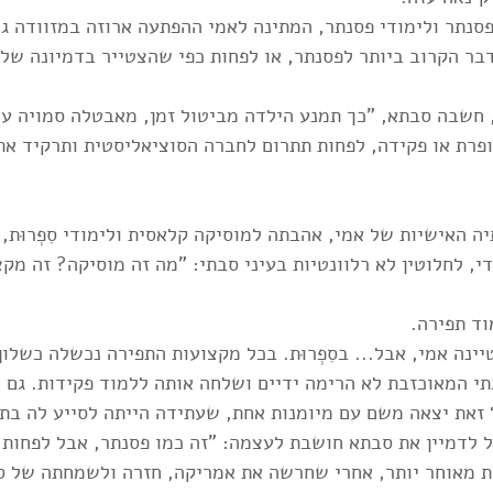
סנתר ולימודי פסנתר, המתינה לאמי ההפתעה ארוזה במזוודה גד
בר הקרוב ביותר לפסנתר, או לפחות כפי שהצטייר בדמיונה של 
, חשבה סבתא, "כך תמנע הילדה מביטול זמן, מאבטלה סמויה ע
פרת או פקידה, לפחות תתרום לחברה הסוציאליסטית ותרקיד את 
ה האישיות של אמי, אהבתה למוסיקה קלאסית ולימודי סִפְרוּת,
י, לחלוטין לא רלוונטיות בעיני סבתי: "מה זה מוסיקה? זה מקצ
ד תפירה. 
נה אמי, אבל... בסִפְרוּת. בכל מקצועות התפירה נכשלה כשלון
תי המאוכזבת לא הרימה ידיים ושלחה אותה ללמוד פקידות. גם 
 זאת יצאה משם עם מיומנות אחת, שעתידה הייתה לסייע לה בת
ול לדמיין את סבתא חושבת לעצמה: "זה כמו פסנתר, אבל לפחות 
 מאוחר יותר, אחרי שחרשה את אמריקה, חזרה ולשמחתה של ס