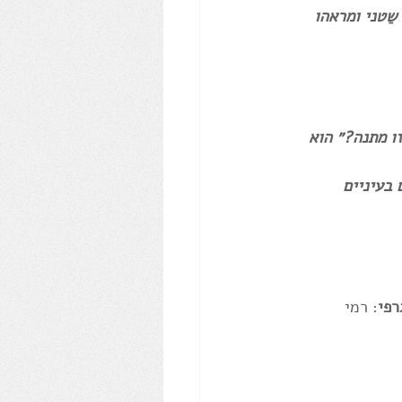
שַטני ומראהו 
זו מתנה?״ הוא 
בעיניים 
רפי
: רמי 