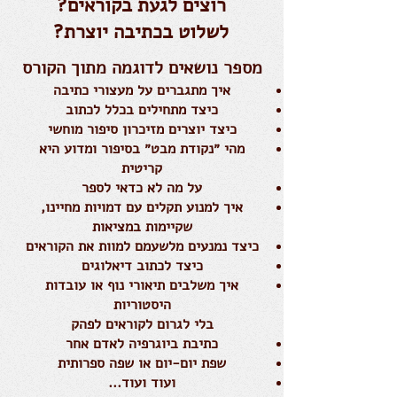
רוצים לגעת בקוראים?
לשלוט בכתיבה יוצרת?
מספר נושאים לדוגמה מתוך הקורס
איך מתגברים על מעצורי כתיבה
כיצד מתחילים בכלל לכתוב
כיצד יוצרים מזיכרון סיפור מוחשי
מהי ״נקודת מבט״ בסיפור ומדוע היא
קריטית
על מה
לא כדאי לספר
איך למנוע תקלים עם דמויות מחיינו,
שקיימות במציאות
כיצד נמנעים מלש
עמם למוות את הקוראים
כיצד לכתוב דיאלוגים
איך משלבים תיאורי נוף או עובדות
היסטוריות
בלי לגרום לקוראים לפהק
כתיבת ביוגרפיה לאדם אחר
שפת יום-יום או שפה ספרותית
ועוד ועוד...