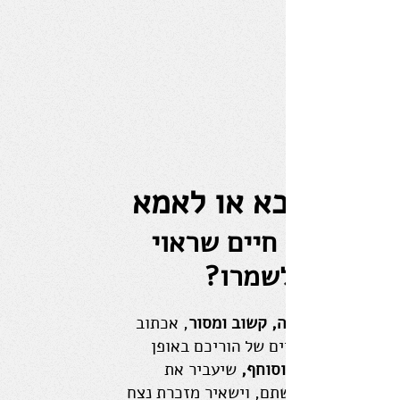
יש לאבא או לאמא
סיפור חיים שראוי
לשמרו?
כביוגרף מנוסה, קשוב ומסור
, אכתוב
את סיפור החיים של הוריכם באופן
מרתק, מרגש וסוחף,
שיעביר את
ערכיהם ומורשתם, וישאיר מזכרת נצח