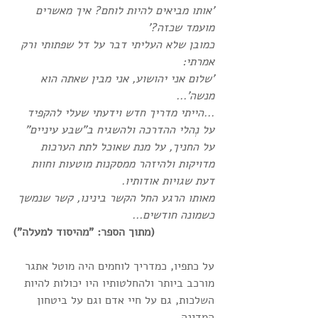
'אותו מביאים להיות לוחם? איך מאשרים 
מועמד שכזה?'
כמובן שלא העליתי דבר על דל שפתותי ורק 
אמרתי: 
'שלום אני יהושוע, אני מבין שאתה הוא 
מנשה'... 
...הייתי מדריך חדש וידעתי שעלי להקפיד 
על נְהלי ההדרכה ולהשגיח ב"שבע עיניים" 
על החניך, על מנת שאוכל לתת הערכות 
מדויקות ולהיזהר ממסקנות מוטעות וחוות 
דעת שגויות אודותיו. 
מאותו הרגע החל הקשר בינינו, קשר שנמשך 
כשמונה חודשים... 
(מתוך הספר: "מהיסוד למעלה")
על כתפיו, כמדריך לוחמים היה מוטל אתגר 
מורכב ביותר ולהחלטותיו היו יכולות להיות 
השלכות, גם על חיי אדם וגם על ביטחון 
המדינה. 