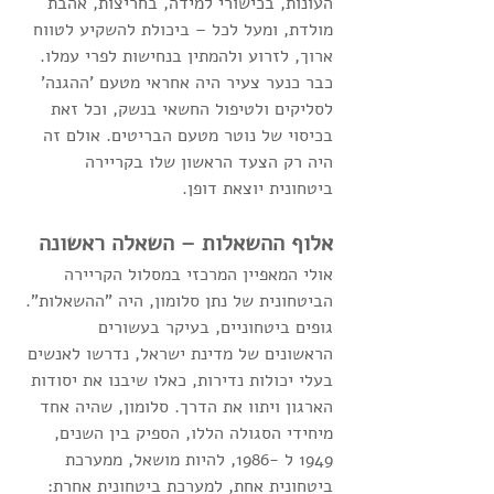
העונות, בכישורי למידה, בחריצות, אהבת 
מולדת, ומעל לכל – ביכולת להשקיע לטווח 
ארוך, לזרוע ולהמתין בנחישות לפרי עמלו. 
כבר כנער צעיר היה אחראי מטעם 'ההגנה' 
לסליקים ולטיפול החשאי בנשק, וכל זאת 
בכיסוי של נוטר מטעם הבריטים. אולם זה 
היה רק הצעד הראשון שלו בקריירה 
ביטחונית יוצאת דופן.
אלוף ההשאלות – השאלה ראשונה
אולי המאפיין המרכזי במסלול הקריירה 
הביטחונית של נתן סלומון, היה "ההשאלות". 
גופים ביטחוניים, בעיקר בעשורים 
הראשונים של מדינת ישראל, נדרשו לאנשים 
בעלי יכולות נדירות, כאלו שיבנו את יסודות 
הארגון ויתוו את הדרך. סלומון, שהיה אחד 
מיחידי הסגולה הללו, הספיק בין השנים, 
1949 ל -1986, להיות מושאל, ממערכת 
ביטחונית אחת, למערכת ביטחונית אחרת: 