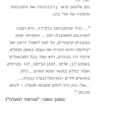
נתן סלומון תיאר בזיכרונותיו את התקדמות 
אימוניו של אלי כהן:
"... ככל שהתקדמנו בלמידה, היא הפכה 
למורכבת ומאתגרת יותר... העמדתי אותו 
במצבים קיצוניים, על מנת לאמוד היטב את 
יכולותיו והוא הוכיח את עצמו באופן מופלא. 
ציוניו היו גבוהים, הוא עמד בכל המכשולים 
באומץ לב; אלתר, תכנן קדימה, זכר בפרטים 
ועמד בלחץ בתנאי שטח קשים... ניחן 
בחושים חדים ובאינטליגנציה גבוהה...
...אלי כהן היה לוחם משכמו ומעלה – לוחם 
איכותי."
(מתוך הספר: "מהיסוד למעלה")