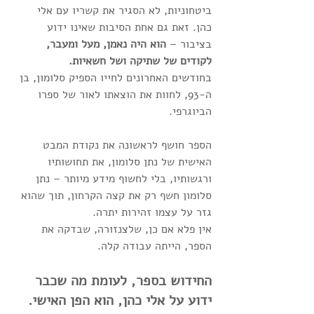
ביטחוניות, לא הסגיר את קשריו עם אלי 
כהן. זאת גם אחת הסיבות שאינו ידוע 
בציבור – 
הוא היה נאמן, מעל ומעבר, 
לקודים של שתיקה ושל חשאיות.
בחודשים האחרונים לחייו הספיק סלומון, בן 
ה-93, לחוות את הוצאתו לאור של ספרו 
הביוגרפי.
הספר חושף לראשונה את נקודת המבט 
האישית של נתן סלומון, את תחושותיו 
ורגשותיו, בלי לחשוף מידע מיותר – נתן 
סלומון חשף רק את קצה הקרחון, תוך שהוא 
גזר על עצמו זהירות יתרה.
אין פלא אם כן, שלצנזורה, שבדקה את 
הספר, הייתה עבודה קלה. 
החידוש בספר, לעומת מה שכבר 
ידוע על אלי כהן, הוא הפן האישי.