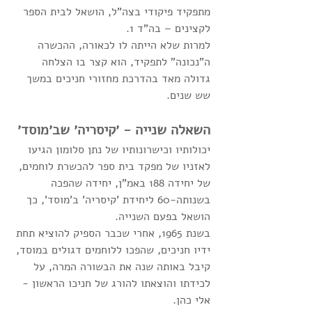
מתפקיד פיקודי בצה"ל, הושאל לבית הספר 
לקצינים – בה"ד 1. 
למרות שלא הייתה לו לכאורה, ההכשרה 
ה"נכונה" לתפקיד, הוא קצר בו הצלחה 
גדולה מאד בהדרכת מחזורי חניכים במשך 
שש שנים. 
השאלה שנייה - ׳קיסריה׳ שב׳מוסד׳ 
יכולותיו וכישרונותיו של נתן סלומון הגיעו 
לאזניו של מפקד בית ספר להכשרת לוחמים, 
של יחידה 188 באמ"ן, יחידה שהפכה 
בשנותה-60 ליחידת 'קיסריה' ב'מוסד', כך 
הושאל בפעם השנייה. 
בשנת 1965, אחרי שכבר הספיק להוציא תחת 
ידיו חניכים, שהפכו ללוחמים דגולים במוסד, 
קיבל באותה שנה את הבשורה המרה, על 
לכידתו והוצאתו להורג של חניכו הראשון - 
אלי כהן.