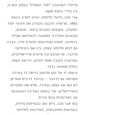
מייסדי המושבה 'יסוד המעלה' בצפון הארץ, 
בה נולד בשנת 1926. 
אבי סבו, פישל סלומון, הגיע לארץ בשנת 
1883, מרוסיה הלבנה והנהיג את חלוצי יסוד 
המעלה, בתנאים הקשים ביותר, תנאים, 
שהאדם המודרני מתקשה להעלותם אפילו 
בדמיונו. משהו מנחישותו ומטרת חייו, עברה 
גם לנתן סלומון עצמו, בין אם בגנטיקה 
מדובר, או שבסביבה ציונית אידיאולוגית, 
שעיצבה והפכה אותו לאדם, הרואה עצמו 
כחלק ממשהו גדול.
גישתו זו של נתן סלומון הייתה לו במידה 
מסוימת גם לרועץ – בניגוד לרבים אחרים, 
לא שם את עצמו במרכז, אלא את המטרות 
והאידיאלים, של בטחון המדינה ושגשוגם 
שך הארגונים בהם שירת. 
כמו אבי סבו, ניחן נתן בקשיחות פיזית, 
בגמישות מחשבתית, במודעות לחילופי 