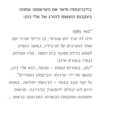
בזיכרונותיו תיאר את הטראומה שחווה 
בעקבות הוצאתו להורג של אלי כהן:
"מאי 1965 
היה זה עוד יום שגרתי, בו הייתי טרוד עם 
אחד החניכים על תרגיליו, כאשר הופיע 
לפתע בדלת מפקד בית הספר. פניו נפולות 
ובפיו בשורת איוב: 
"נתן, בשורות קשות – מנשה, הוא אלי כהן, 
נחשף על ידי שירותי הביטחון הסוריים". 
גל קור עבר בגופי – הרגשתי חולשה. באותו 
היום לא יכולתי להמשיך בהדרכה. מראות 
ותמונות מתקופת הכשרתו התרוצצו בראשי...
... בשנה זו שודרה התמונה המזעזעת של 
הוצאתו להורג של אלי כהן בתליה בדמשק 
אשר בסוריה. לילות רבים לא ישנתי מאז 
אותו מראה מטלטל. אין יום בו אלי כהן לא 
נמצא במחשבותיי. זכיתי להיות אחד 