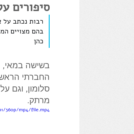
סיפורים על
צילומים
הרצאות
אלי כ
רבות נכתב על א
בהם מצויים המד
כהן
החברתי הראשון"
סלומון, וגם על
מרתק.
5b1/360p/mp4/file.mp4