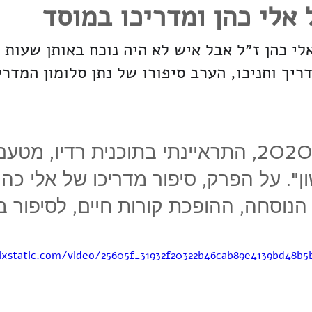
 אלי כהן ומדריכו במוסד
הן
לי כהן ז״ל אבל איש לא היה נוכח באותן שעות 
ריך וחניכו, הערב סיפורו של נתן סלומון המדרי
בשישה במאי, 2020, התראיינתי בתוכנית רדיו, מ
. על הפרק, סיפור מדריכו של אלי כהן,
 הנוסחה, ההופכת קורות חיים, לסיפור בי
wixstatic.com/video/25605f_31932f20322b46cab89e4139bd48b