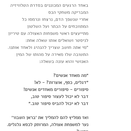
באחד הרגעים המכוננים בסדרת הטלוויזיה 
המבריקה משחקי הכס
אחרי שנשפך הדם, נרצחו ונרמסו כל 
המתווכחים על הכתר ועל השלטון
מתייעצים ראשי משפחות האצולה עם טיריון 
לניסטר ושואלים אותו שאלה אחת:
״מי אתה חושב שצריך להנהיג ולאחד אותנו.
התשובה שלו מאירה על מהותו של המין 
האנושי והוא עונה בשאלה:
״מה מאחד אנשים?
״דגלים, כסף, אוצרות? - לא! 
סיפורים - סיפורים מאחדים אנשים!
דבר לא יכול לעצור סיפור טוב, 
דבר לא יכול להביס סיפור טוב.״
ואז ממליץ להם להמליך את ׳בראן השבור׳
נער למשפחת אצולה, המרותק לכסא גלגלים.