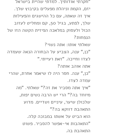
"חקרתי אודותיך. למדתי שהיית בישראל 
יזם, הקמת וניהלת מפעלים בקיבוץ שלך. 
איך זה שאתה, עם כל ההישגים והפעילות 
שלך, לפתע, בגיל 50, קם ומחליט לעזוב 
הכול ולעסוק במלאכה הפיזית הקשה הזו של 
הנפחות? 
שאלתי אותו: אתה נשוי?
"כן," ענה, הצביע על הבחורה הנאה שעמדה 
לצדו וחייכה. "זאת רעייתי."
אתה אוהב אותה?
"כן," ענה. חסר היה לו שיאמר אחרת, שהרי 
עמדה לצדו.
"איך אתה מסביר את זה?" שאלתי. "מה 
מיוחד בה?" הרי יש הרבה נשים יפות, 
שלכולן שיער, עיניים ושדיים. מדוע 
התאהבת דווקא בה?" 
הוא הביט על אשתו במבוכה קלה.
"התאהבות אי-אפשר להסביר. פשוט 
התאהבת בה. 