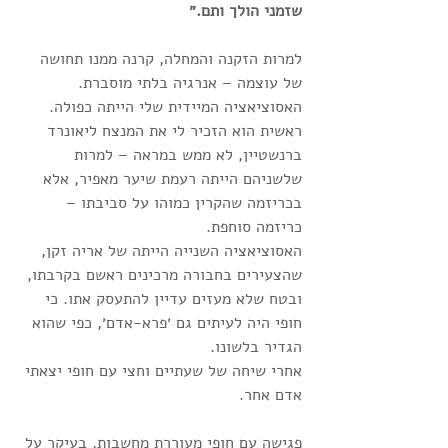
שזמני הולך ותם.״
למרות הזקנה והמחלה, קרנה ממנו תחושה 
של עוצמה – אנרגיה בלתי מוסברת.
האסוציאציה המיידית שלי הייתה כפולה. 
ראשית הוא הזכיר לי את המנצח ליאונרד 
ברנשטיין, לא ממש במראה – למרות 
שלשניהם הייתה רעמת שיער מאפיר, אלא 
בכריזמה שהקרין כמוהו על סביבתו – 
כריזמה סוחפת. 
האסוציאציה השנייה הייתה של אריה זקן, 
שהצעירים בחבורה מרכינים ראשם בקרבתו, 
ובטח שלא מעזים עדיין להתעסק אתו. כי 
חופי היה לעיתים גם ׳פרא-אדם׳, כפי שהוא 
הגדיר בלשונו.
אחרי שיחה של שעתיים וחצי עם חופי יצאתי 
אדם אחר. 
פגישה עם חופי מעוררת מחשבות, בעיקר על 