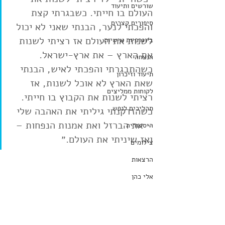
שורשים ותיעוד
העולם בו חייתי. כשבגרתי קצת 
סיפורים קצרים
והפכתי לנער, הבנתי שאני לא יכול 
לשנות את העולם אז רציתי לשנות 
ביוגרפיות אישיות
את הארץ – את ארץ-ישראל.
הנצחה
כשהתבגרתי והפכתי לאיש, הבנתי 
תיעוד וזיכרון
שאת הארץ לא אוכל לשנות, אז 
לקוחות ממליצים
רציתי לשנות את הקבוץ בו חייתי. 
תהליכים לנפש
כשהזדקנתי גיליתי את האהבה שלי 
– את הברזל ואת אמנות הנפחות – 
היסטוריה
ואז שיניתי את העולם.״ 
צילומים
הרצאות
אלי כהן