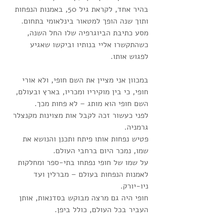
בהיר אחד, לקראת גיל 50, באמנות הנפחות 
ותוך שנה הופך למטאור בינלאומי בתחום. 
מסע כתיבת הביוגרפיה שלו החל השנה, 
כשהתקשרו אליי בנותיו וביקשו שאגיע 
לפגוש אותו.
במכוון אני מציין את השם חופי, ולא אורי 
חופי, כי בין מוקיריו ומכריו, בארץ ובעולם, 
השם חופי הוא מותג – לא פחות מכך.
לפני כעשור זכה לקבל אות מצוינות מקנצלר 
גרמניה. 
פטיש נפחות אותו פיתח ותכנן והנושא את 
שמו, נמכר היום ברחבי העולם.
על שמו של חופי נפתחו בתי-ספר ומחלקות 
לאמנות הנפחות בעולם – מברלין ועד 
ניו-יורק. 
חופי היה גם מרצה מבוקש בסדנאות, אותן 
העביר בכל העולם, כולל ביפן.