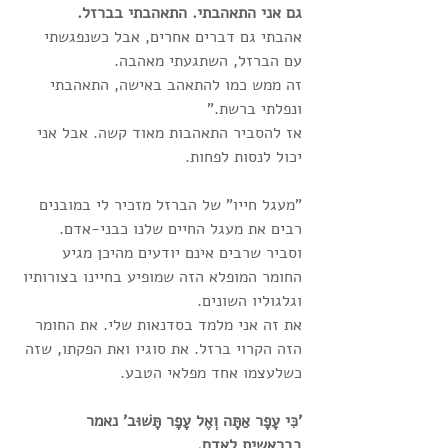
גם אני התאהבתי. התאהבתי בברזל. 
אהבתי גם דברים אחרים, אבל כשנפגשתי 
עם הברזל, השתגעתי מאהבה. 
זה ממש כמו להתאהב באישה, התאהבתי 
ונפלתי ברשת."
אז להסביר התאהבות מאוד קשה. אבל אני 
יכול לנסות לפחות.
"מעגל חייו" של הברזל מזכיר לי במובנים 
רבים את מעגל החיים שלנו כבני-אדם. 
וסביר שרבים אינם יודעים מהיכן מגיע 
החומר המופלא הזה שמופיע בחיינו בצורותיו 
וגלגוליו השונים.
את זה אני מלמד בסדנאות שלי. את החומר 
הזה הקרוי ברזל. את סוגיו ואת הפקתו, שזה 
כשלעצמו אחד מפלאי הטבע.
'כִּי עָפָר אַתָּה וְאֶל עָפָר תָּשׁוּב' נאמר 
בבראשית לאדם.