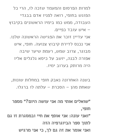
למרות הפרסום והמעמד שזכה לו, הרי כל 
הפוגש בחופי, רואה לפניו אדם בבגדי 
העבודה, ממש כמו בימיו הראשונים בקיבוץ 
– איש עובד כפיים.
אני עדיין זוכר את הפגישה הראשונה שלנו. 
אני נכנס לדירת קיבוץ צנועה. חופי, איש 
מבוגר, צרוב שמש, רעמת שיער שיבה 
אפורה לבנה, יושב על כיסא גלגלים אליו 
היה מרותק בערוב ימיו.
בשנה האחרונה נאבק חופי במחלות שונות, 
שאחת מהן – הסכרת – עלתה לו ברגלו.
״שואלים אותי מה אני עושה היום?״ מספר 
חופי,
״ואני עונה: אני אוסף את חיי ובמסגרת זו גם 
לתוך ספר הביוגרפיה הזה
ואני אומר את זה גם לך, כי אני מרגיש 