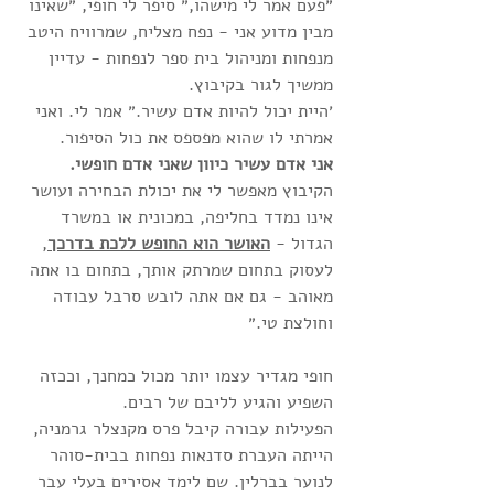
״פעם אמר לי מישהו,״ סיפר לי חופי, ״שאינו 
מבין מדוע אני - נפח מצליח, שמרוויח היטב 
מנפחות ומניהול בית ספר לנפחות - עדיין 
ממשיך לגור בקיבוץ. 
׳היית יכול להיות אדם עשיר.״ אמר לי. ואני 
אמרתי לו שהוא מפספס את כול הסיפור. 
אני אדם עשיר כיוון שאני אדם חופשי. 
הקיבוץ מאפשר לי את יכולת הבחירה ועושר 
אינו נמדד בחליפה, במכונית או במשרד 
הגדול - 
האושר הוא החופש ללכת בדרכך
, 
לעסוק בתחום שמרתק אותך, בתחום בו אתה 
מאוהב - גם אם אתה לובש סרבל עבודה 
וחולצת טי.״ 
חופי מגדיר עצמו יותר מכול כמחנך, וככזה 
השפיע והגיע לליבם של רבים.
הפעילות עבורה קיבל פרס מקנצלר גרמניה, 
הייתה העברת סדנאות נפחות בבית-סוהר 
לנוער בברלין. שם לימד אסירים בעלי עבר 