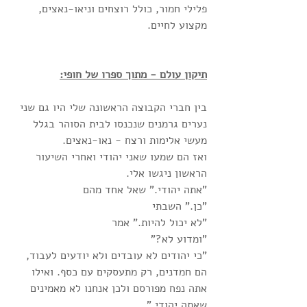
פלילי חמור, כולל רוצחים וניאו-נאצים, 
מקצוע לחיים. 
תיקון עולם - מתוך ספרו של חופי:
בין חברי הקבוצה הראשונה שלי היו גם שני 
נערים גרמנים שנכנסו לבית הסוהר בגלל 
מעשי אלימות ורצח - נאו-נאצים. 
ואז הם שמעו שאני יהודי ואחרי השיעור 
הראשון ניגשו אלי. 
"אתה יהודי." שאל אחד מהם
"כן." השבתי
"לא יכול להיות." אמר
"ומדוע לא?"
"כי יהודים לא עובדים ולא יודעים לעבוד, 
הם חמדנים, רק מתעסקים עם כסף. ואילו 
אתה נפח מפורסם ולכן אנחנו לא מאמינים 
שאתה יהודי." 