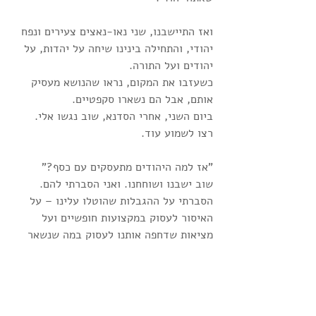
ואז התיישבנו, שני נאו-נאצים צעירים ונפח 
יהודי, והתחילה בינינו שיחה על יהדות, על 
יהודים ועל התורה. 
כשעזבו את המקום, נראו שהנושא מעסיק 
אותם, אבל הם נשארו סקפטיים.
ביום השני, אחרי הסדנא, שוב נגשו אלי. 
רצו לשמוע עוד. 
"אז למה היהודים מתעסקים עם כסף?"
שוב ישבנו ושוחחנו. ואני הסברתי להם. 
הסברתי על ההגבלות שהוטלו עלינו – על 
האיסור לעסוק במקצועות חופשיים ועל 
מציאות שדחפה אותנו לעסוק במה שנשאר 
לנו – הלוואות – פשוט לא אפשרו לנו 
לעסוק במקצועות חופשיים, אך גם סיפרתי 
על המשיכה של יהודים לעסוק ברפואה, 
ושהרופאים הטובים ביותר הם יהודים.