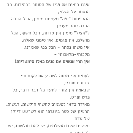
איננו רואים את פניו של הסוחר בבהירות, רב 
הנסתר על הגלוי,
הוא פחות "יפה" מעמיתו מימין, אבל הרבה - 
הרבה יותר מעניין.
ל"אציל" מימין אין סודות, הכל חשוף, הכל 
מושלם, אין פגמים, אין סימני שאלה,
אין משהו נסתר - הכל כפי שאמרנו, 
מלכותי-מלאכותי -
אין הרי אנשים עם פנים כאלו סימטריות!
לעתים אני מנסה לשכנע את לקוחותיי - 
גיבורח ספריי,
שבאמת אין צורך לתעד כל דבר ודבר, כל 
פרט ופרט.
מאידך כדאי לפעמים לחשוף חולשות, רגשות.
הרעיון של ספר ביוגרפי הוא לשרטט דיוקן 
של אדם
ואנשים אינם מושלמים, יש להם חולשות, יש 
להם סודות -