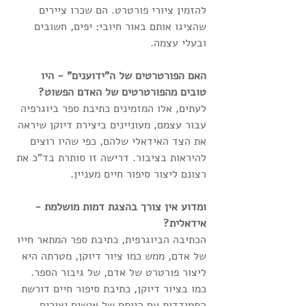
להזמין ציורי פורטרט. הם שכרו ציירים 
שהציגו אותם באור חיובי: יפים, חשובים 
ובעלי עצמה.
האם הפורטרטים של ה"ידוענים" - היו 
טובים מהפורטרטים של האדם הפשוט? 
לעתים, אלו המזמינים כתיבת ספר ביוגרפיה 
עבור עצמם, מעוניינים ביצירת דיוקן שיראה 
את הצד האידאלי שלהם, כפי שהיו רוצים 
להיראות בציבור. דרישה זו סותרת בד"כ את 
רצונם ליצור סיפור חיים מעניין. 
ומדוע אין צורך בהצגת דמות מושלמת - 
אידאלית?
הכתיבה הביוגרפית, כתיבת ספר המתאר חייו 
של אדם, ממש כמו ציור דיוקן, מטרתה היא 
ליצור פורטרט של אדם, של גיבור הספר.
כמו בציור דיוקן, כתיבת סיפור חיים דורשת 
התמודדות עם היותם של אנשים יצורים 