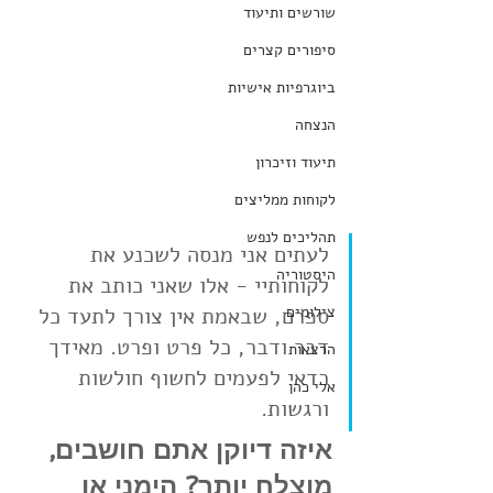
שורשים ותיעוד
סיפורים קצרים
ביוגרפיות אישיות
הנצחה
תיעוד וזיכרון
לקוחות ממליצים
תהליכים לנפש
לעתים אני מנסה לשכנע את 
היסטוריה
לקוחותיי - אלו שאני כותב את 
צילומים
ספרם, שבאמת אין צורך לתעד כל 
דבר ודבר, כל פרט ופרט. מאידך 
הרצאות
כדאי לפעמים לחשוף חולשות 
אלי כהן
ורגשות. 
איזה דיוקן אתם חושבים, 
מוצלח יותר? הימני או 