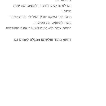
הם לא צריכים לחשוף ולעתים, מה שלא 
נכתב -
ממש כמו השקט שבין הצלילי בסימפוניה - 
עשוי להעצים את הסיפור.
החיים אינם מושלמים ואנשים אינם מושלמים.
דווקא מתוך חולשתם מתגלה לעתים גם 
עצמתם של אנשים.
ודווקא מתוך חשיפת הפגמים והחולשות - 
נוצר סיפור חיים מרתק ועצמתי.
מעוניינים להעניק מתנה לעצמכם או לאדם 
יקר לכם - כתיבת סיפור חיים
פנו אלי באמצעות הטופס המקוון וקבלו 
הסבר מפורט על התהליך.
טיפים לכתיבה
סיפור אישי
ביוגרפיות אישיות