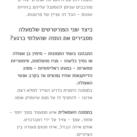
מורכבים שניתן להסתכל עליהם בזוויות 
שונות - הכל זה עניין של פרשנות.
כיצד שני הפורטרטים שלמעלה 
מסבירים את התזה שהעלתי כרגע?
התבוננו בשתי התמונות - מימין בן אצולה 
או נסיך כלשהו - פניו מושלמות, סימטריות 
ומוארות - כמעט ראליסטיות - מסוג 
הדיוקנאות שהיו נפוצים אז בקרב אנשי 
האצולה. 
בתמונה הימנית נדרש הצייר למלא רצון 
אדונו - להחניף לו על מנת שיעסיק אותו.
בתמונה השמאלית
 איש ממעמד נמוך יותר - 
סוחר, עמך - צויר על ידי רמברנדט.
אולם איזה הבדל, איזו תהום פעורה בין 
הציורים.