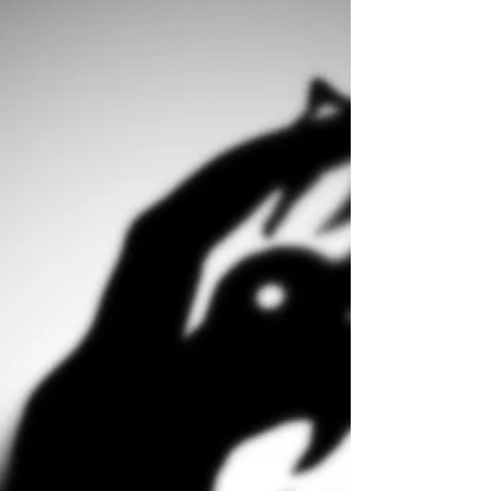
"באחת ההקרנות, נתקף נער ערבי שישב לצדי, בנ
של אחד מעובדי המושבה, בחרדה איומה למראה
רכבת שדהרה מהמסך "היישר לעברנו". הנער קם
ונמלט מכיסאו...