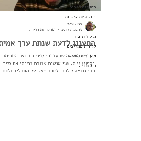
סיפורים קצרים
ביוגרפיות אישיות
Rami Zins
הנצחה
13 במרץ 2019
זמן קריאה 1 דקות
תיעוד וזיכרון
התענוג לדעת שנתת ערך אמית
לקוחות ממליצים
לקראת הרצאה שהעברתי לפני כחודש, הסכימו
תהליכים לנפש
בספונטניות, שני אנשים עבורם כתבתי את ספר
היסטוריה
הביוגרפיה שלהם, לספר מעט על התהליך ולתת
צילומים
״עדות״ על העבודה...
הרצאות
אלי כהן
רמי צינס
| הבית לכתיבת סיפורי חיים:
כתיבה,ליווי, יעוץ והוצאה לאור |
מדיניות
הפרטיות
נייד:
0544-999-474
| . מייל:
info@rami-zins.co.il